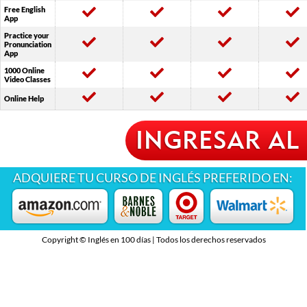
Free English
App
Practice your
Pronunciation
App
1000 Online
Video Classes
Online Help
INGRESAR AL 
ADQUIERE TU CURSO DE INGLÉS PREFERIDO EN:
Copyright © Inglés en 100 días | Todos los derechos reservados