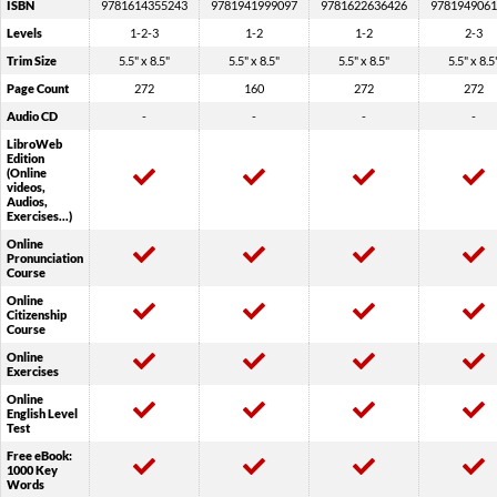
ISBN
9781614355243
9781941999097
9781622636426
9781949061
Levels
1-2-3
1-2
1-2
2-3
Trim Size
5.5" x 8.5"
5.5" x 8.5"
5.5" x 8.5"
5.5" x 8.5
Page Count
272
160
272
272
Audio CD
-
-
-
-
LibroWeb
Edition
(Online
videos,
Audios,
Exercises...)
Online
Pronunciation
Course
Online
Citizenship
Course
Online
Exercises
Online
English Level
Test
Free eBook:
1000 Key
Words